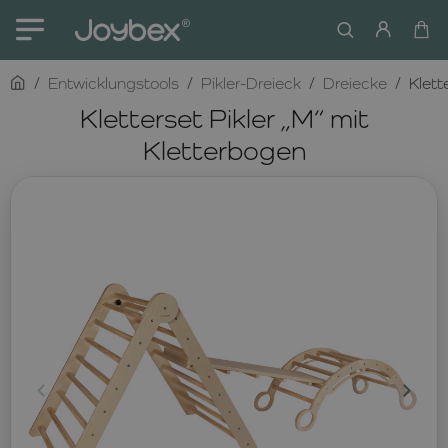
home
Entwicklungstools
Pikler-Dreieck
Dreiecke
Klett
Kletterset Pikler „M“ mit
Kletterbogen