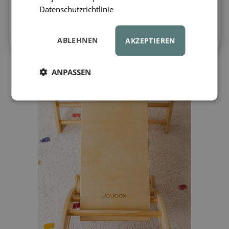
und aus hochwertigem Birkenholz gefertigt
Datenschutzrichtlinie
– angenehm im Griff und sicher auch für
die kleinsten Hände.
ABLEHNEN
AKZEPTIEREN
ANPASSEN