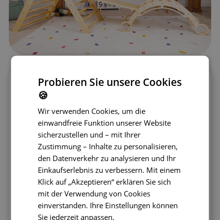
Probieren Sie unsere Cookies
Dank seiner größeren Abmessungen bietet
🍪
das Pikler-Set M mit Bogen noch mehr
Wir verwenden Cookies, um die
Raum für Bewegung und Entdeckung.
einwandfreie Funktion unserer Website
Kinder können über den Bogen klettern,
sicherzustellen und – mit Ihrer
darunter hindurchkriechen oder ihn als
Zustimmung – Inhalte zu personalisieren,
Hindernis in ihren eigenen Spielen nutzen.
den Datenverkehr zu analysieren und Ihr
Die Kletterrampe mit Stufen in
Einkaufserlebnis zu verbessern. Mit einem
Kombination mit dem Dreieck schafft
Klick auf „Akzeptieren“ erklären Sie sich
unzählige Möglichkeiten, Gleichgewicht,
mit der Verwendung von Cookies
Kraft und Koordination zu trainieren. Die
einverstanden. Ihre Einstellungen können
gesamte Konstruktion ist robust, stabil
Sie jederzeit anpassen.