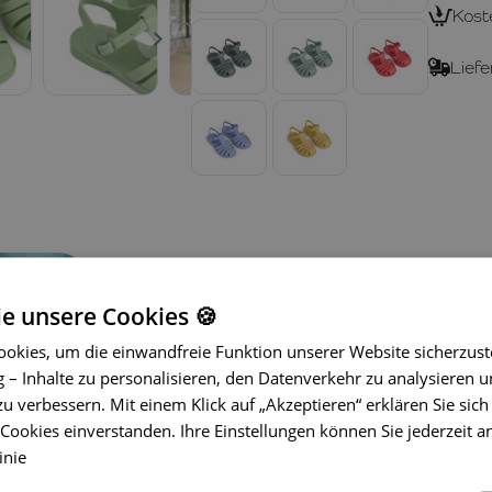
Kost
Liefe
ie unsere Cookies 🍪
okies, um die einwandfreie Funktion unserer Website sicherzust
– Inhalte zu personalisieren, den Datenverkehr zu analysieren u
zu verbessern. Mit einem Klick auf „Akzeptieren“ erklären Sie sich
Im Sommer schätzt man Lösungen, die
ookies einverstanden. Ihre Einstellungen können Sie jederzeit a
Fragen aufwerfen. Die Sandalen von
inie
Kindern
Leichtigkeit und natürliche
selbst
die Ruhe einer einfachen Ent