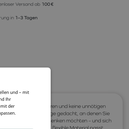
enloser Versand ab
100 €
rung in
1–3 Tagen
ellen und – mit
nd Ihr
 mit der
 natürlich funktionieren und keine unnötigen
npassen.
LIEWOOD
sind für Tage gedacht, an denen Sie
 Bewegungsfreiheit
schenken möchten – und sich
scheidung
. Das weiche, flexible Material passt