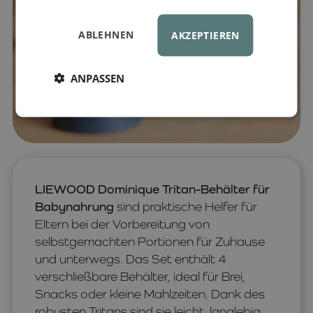
ABLEHNEN
AKZEPTIEREN
ANPASSEN
LIEWOOD Dominique Tritan-Behälter für
Babynahrung
sind praktische Helfer für
Eltern bei der Vorbereitung von
selbstgemachten Portionen für Zuhause
und unterwegs. Das Set enthält 4
verschließbare Behälter, ideal für Brei,
Snacks oder kleine Mahlzeiten. Dank des
robusten Tritans sind sie leicht, langlebig