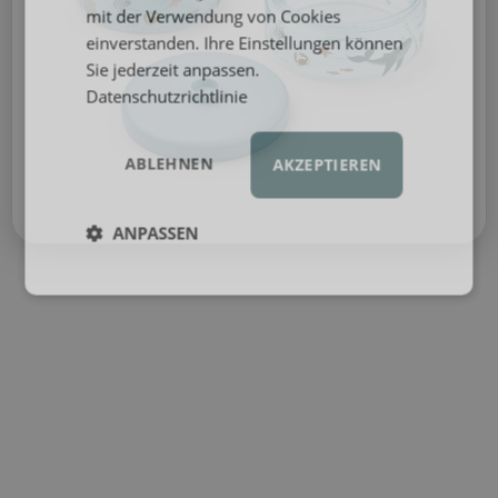
mit der Verwendung von Cookies
einverstanden. Ihre Einstellungen können
Sie jederzeit anpassen.
Datenschutzrichtlinie
ABLEHNEN
AKZEPTIEREN
ANPASSEN
Sicherer Verschluss:
Drehverschluss gegen
Auslaufen.
Für Zuhause und unterwegs:
Ideal für
Portionen und Snacks.
Platzsparend:
Stapelbares Design für
Ordnung.
Volumen:
500 ml pro Behälter.