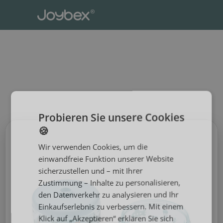
home
Kinderpflege
Kindergeschirr
LIEWOOD Tritan Lebens
LIEWOOD Tritan
Lebensmittelbehälter Dominique
500 ml 2er-Set Sea creature /
Sandy
Probieren Sie unsere Cookies
🍪
Wir verwenden Cookies, um die
einwandfreie Funktion unserer Website
sicherzustellen und – mit Ihrer
Zustimmung – Inhalte zu personalisieren,
den Datenverkehr zu analysieren und Ihr
Einkaufserlebnis zu verbessern. Mit einem
Klick auf „Akzeptieren“ erklären Sie sich