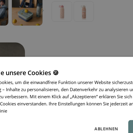
ie unsere Cookies 🍪
okies, um die einwandfreie Funktion unserer Website sicherzust
– Inhalte zu personalisieren, den Datenverkehr zu analysieren u
Die Falk Kinder-Thermoflasche mit 
zu verbessern. Mit einem Klick auf „Akzeptieren“ erklären Sie sich
Edelstahl
. Der integrierte Trinkhalmd
ookies einverstanden. Ihre Einstellungen können Sie jederzeit a
und der Tragegriff sorgt für bequem
inie
Durchmessers ist sie auch für kleine 
12 Stunden kalt und bis zu 6 Stund
ABLEHNEN
Lieferumfang enthalten
.