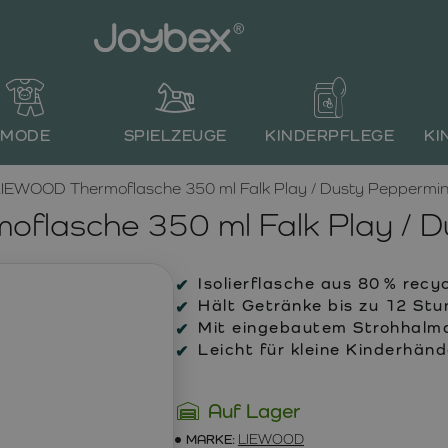
MODE
SPIELZEUGE
KINDERPFLEGE
KI
IEWOOD Thermoflasche 350 ml Falk Play / Dusty Peppermin
flasche 350 ml Falk Play / D
Isolierflasche aus 80 % rec
Hält Getränke bis zu 12 St
Mit eingebautem Strohhalmd
Leicht für kleine Kinderhänd
Auf Lager
MARKE:
LIEWOOD