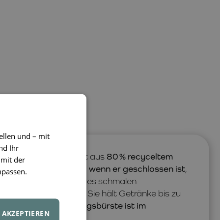
ellen und – mit
nd Ihr
350 ml Volumen besteht aus
80 % recyceltem
 mit der
eckel ist
auslaufsicher, wenn er geschlossen ist
,
npassen.
es Mitnehmen. Dank ihres schmalen
Kinderhände geeignet. Sie hält Getränke bis zu
en warm.
Eine Reinigungsbürste ist im
AKZEPTIEREN