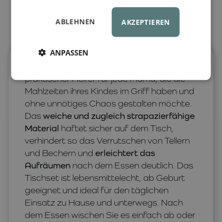
ABLEHNEN
AKZEPTIEREN
ANPASSEN
Dieses rutschfeste Silikon-Tischset ist ein
praktischer Helfer für jede Mama, die die
Mahlzeiten ihres Kindes im Griff haben und
ohne unnötiges Chaos gestalten möchte.
Das
weiche und zugleich strapazierfähige
Material
haftet sicher auf dem Tisch,
verhindert so das Verrutschen von Tellern
und Bechern und
erleichtert das
Aufräumen
nach dem Essen deutlich. Das
Tischset ist lebensmittelecht, ab Geburt
geeignet und ideal für den täglichen
Einsatz zu Hause und unterwegs. Nach
dem Essen wischen Sie es einfach ab oder