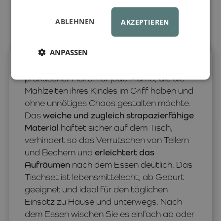
ABLEHNEN
AKZEPTIEREN
ANPASSEN
Dieses rutschfeste Silikon-Tischset ist ein
praktischer Helfer für jede Mama, die die
Mahlzeiten ihres Kindes im Griff haben und
ohne unnötiges Chaos gestalten möchte.
Das
weiche und zugleich strapazierfähige
Material
haftet sicher auf dem Tisch,
verhindert so das Verrutschen von Tellern
und Bechern und
erleichtert das
Aufräumen
nach dem Essen deutlich. Das
Tischset ist lebensmittelecht, ab Geburt
geeignet und ideal für den täglichen
Einsatz zu Hause und unterwegs. Nach
dem Essen wischen Sie es einfach ab oder