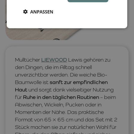
ANPASSEN
Mulltücher
LIEWOOD
Lewis gehören zu
den Dingen, die im Alltag schnell
unverzichtbar werden. Die weiche Bio-
Baumwolle ist
sanft zur empfindlichen
Haut
und sorgt dank vielseitiger Nutzung
für
Ruhe in den täglichen Routinen
– beim
Abwischen, Wickeln, Pucken oder in
Momenten der Nähe. Das praktische
Format von 65 × 65 cm und das Set mit 2
Stück machen sie zur natürlichen Wahl für