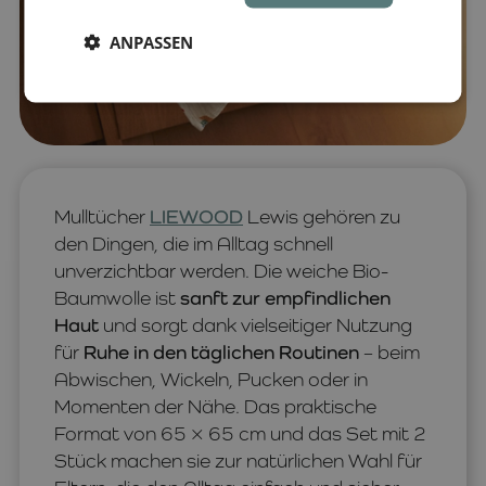
ANPASSEN
Mulltücher
LIEWOOD
Lewis gehören zu
den Dingen, die im Alltag schnell
unverzichtbar werden. Die weiche Bio-
Baumwolle ist
sanft zur empfindlichen
Haut
und sorgt dank vielseitiger Nutzung
für
Ruhe in den täglichen Routinen
– beim
Abwischen, Wickeln, Pucken oder in
Momenten der Nähe. Das praktische
Format von 65 × 65 cm und das Set mit 2
Stück machen sie zur natürlichen Wahl für