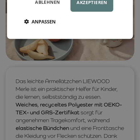
ABLEHNEN
AKZEPTIEREN
ANPASSEN
Das leichte Ärmellätzchen LIEWOOD
Merle ist ein praktischer Helfer für Kinder,
die lernen, selbstständig zu essen.
Weiches, recyceltes Polyester mit OEKO-
TEX- und GRS-Zertifikat
sorgt für
angenehmen Tragekomfort, während
elastische Bündchen
und eine Fronttasche
die Kleidung vor Flecken schützen. Dank