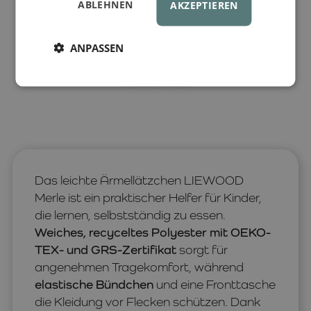
ABLEHNEN
AKZEPTIEREN
ANPASSEN
Das leichte Ärmellätzchen LIEWOOD
Merle ist ein praktischer Helfer für Kinder,
die lernen, selbstständig zu essen.
Weiches, recyceltes Polyester mit OEKO-
TEX- und GRS-Zertifikat
sorgt für
angenehmen Tragekomfort, während
elastische Bündchen
und eine Fronttasche
die Kleidung vor Flecken schützen. Dank