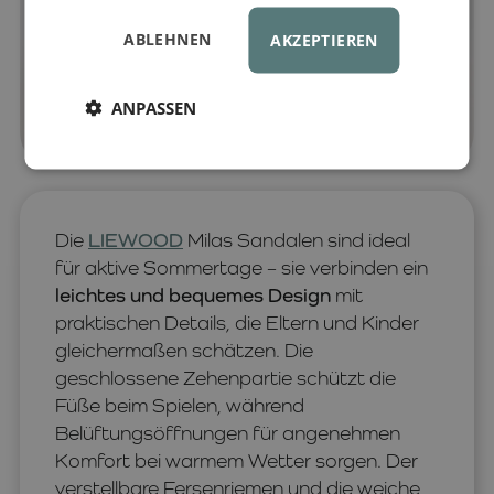
ABLEHNEN
AKZEPTIEREN
ANPASSEN
Die
LIEWOOD
Milas Sandalen sind ideal
für aktive Sommertage – sie verbinden ein
leichtes und bequemes Design
mit
praktischen Details, die Eltern und Kinder
gleichermaßen schätzen. Die
geschlossene Zehenpartie schützt die
Füße beim Spielen, während
Belüftungsöffnungen für angenehmen
Komfort bei warmem Wetter sorgen. Der
verstellbare Fersenriemen und die weiche