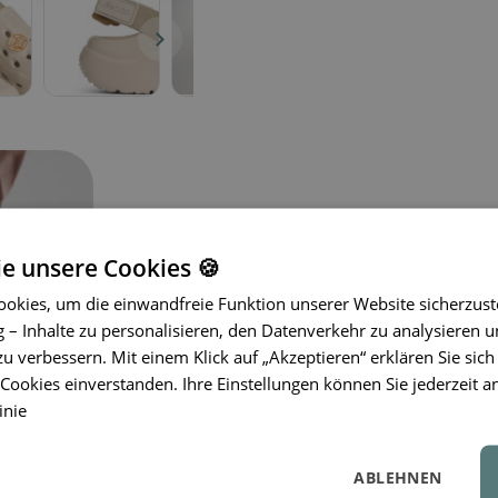
ie unsere Cookies 🍪
okies, um die einwandfreie Funktion unserer Website sicherzust
Die
LIEWOOD
Milas Sandalen sind id
– Inhalte zu personalisieren, den Datenverkehr zu analysieren u
leichtes und bequemes Design
mit pr
zu verbessern. Mit einem Klick auf „Akzeptieren“ erklären Sie sich
gleichermaßen schätzen. Die geschlo
ookies einverstanden. Ihre Einstellungen können Sie jederzeit a
Spielen, während Belüftungsöffnun
inie
sorgen. Der verstellbare Fersenrieme
gute Passform ohne Druckstellen. A
ABLEHNEN
Sandalen zu einem
fröhlichen Somme