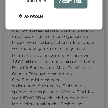
reichhaltiges Frühstück oder Mittagessen
ABLEHNEN
AKZEPTIEREN
und erleichtert die Essensvorbereitung für
Schule, Ausflüge und Freizeit. Die robuste
ANPASSEN
Edelstahlkonstruktion sorgt für eine lange
Lebensdauer, während ein festes Fach
und zwei herausnehmbare Silikoneinsätze
eine flexible Aufteilung ermöglichen. So
bleiben verschiedene Lebensmittel sauber
voneinander getrennt und lange frisch.
Mit einem Fassungsvermögen von etwa
1300 ml
bietet die Lunchbox ausreichend
Platz für Sandwiches, Obst, Gemüse und
Snacks. Die pulverbeschichtete
Oberfläche ist besonders
widerstandsfähig und die Brotdose ist
spülmaschinengeeignet. Wie alle Produkte
von
LIEWOOD
vereint sie hochwertige
Materialien, funktionales Design und