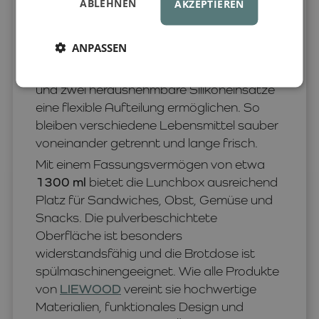
reichhaltiges Frühstück oder Mittagessen
ABLEHNEN
AKZEPTIEREN
und erleichtert die Essensvorbereitung für
Schule, Ausflüge und Freizeit. Die robuste
ANPASSEN
Edelstahlkonstruktion sorgt für eine lange
Lebensdauer, während ein festes Fach
und zwei herausnehmbare Silikoneinsätze
eine flexible Aufteilung ermöglichen. So
bleiben verschiedene Lebensmittel sauber
voneinander getrennt und lange frisch.
Mit einem Fassungsvermögen von etwa
1300 ml
bietet die Lunchbox ausreichend
Platz für Sandwiches, Obst, Gemüse und
Snacks. Die pulverbeschichtete
Oberfläche ist besonders
widerstandsfähig und die Brotdose ist
spülmaschinengeeignet. Wie alle Produkte
von
LIEWOOD
vereint sie hochwertige
Materialien, funktionales Design und