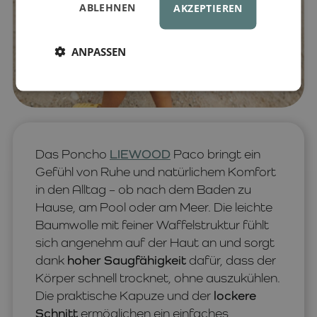
ABLEHNEN
AKZEPTIEREN
ANPASSEN
Das Poncho
LIEWOOD
Paco bringt ein
Gefühl von Ruhe und natürlichem Komfort
in den Alltag – ob nach dem Baden zu
Hause, am Pool oder am Meer. Die leichte
Baumwolle mit feiner Waffelstruktur fühlt
sich angenehm auf der Haut an und sorgt
dank
hoher Saugfähigkeit
dafür, dass der
Körper schnell trocknet, ohne auszukühlen.
Die praktische Kapuze und der
lockere
Schnitt
ermöglichen ein einfaches