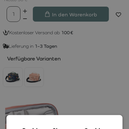
In den Warenkorb
Kostenloser Versand ab
100 €
Lieferung in
1–3 Tagen
Verfügbare Varianten