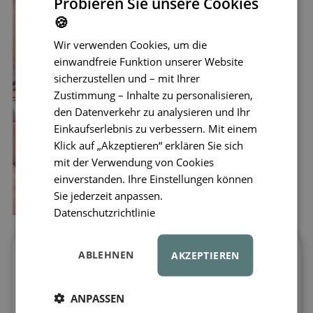
Probieren Sie unsere Cookies
🍪
Wir verwenden Cookies, um die
einwandfreie Funktion unserer Website
sicherzustellen und – mit Ihrer
Zustimmung – Inhalte zu personalisieren,
den Datenverkehr zu analysieren und Ihr
Einkaufserlebnis zu verbessern. Mit einem
Klick auf „Akzeptieren“ erklären Sie sich
mit der Verwendung von Cookies
einverstanden. Ihre Einstellungen können
Sie jederzeit anpassen.
Datenschutzrichtlinie
ABLEHNEN
AKZEPTIEREN
Frisches Essen immer griffbereit
Die
LIEWOOD
Isolierte Lunchtasche Toby
ANPASSEN
ist der ideale Begleiter für Kindergarten,