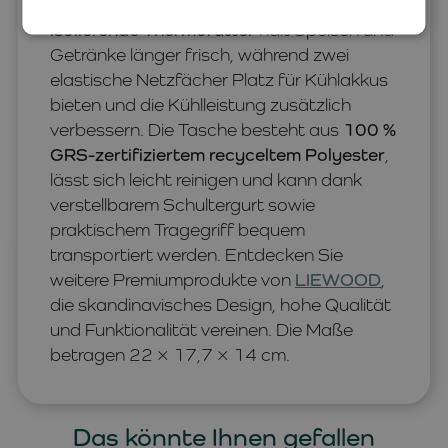
Schule, Ausflüge und Familienreisen. Das
isolierende Thermofutter
hält Speisen und
Getränke länger frisch, während zwei
elastische Netzfächer Platz für Kühlakkus
bieten und die Kühlleistung zusätzlich
verbessern. Die Tasche besteht aus
100 %
GRS-zertifiziertem recyceltem Polyester
,
lässt sich leicht reinigen und kann dank
verstellbarem Schultergurt sowie
praktischem Tragegriff bequem
transportiert werden. Entdecken Sie
weitere Premiumprodukte von
LIEWOOD
,
die skandinavisches Design, hohe Qualität
und Funktionalität vereinen. Die Maße
betragen 22 × 17,7 × 14 cm.
Das könnte Ihnen gefallen