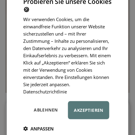
Probieren Sie unsere Cookies
🍪
Wir verwenden Cookies, um die
einwandfreie Funktion unserer Website
sicherzustellen und – mit Ihrer
Zustimmung – Inhalte zu personalisieren,
den Datenverkehr zu analysieren und Ihr
Einkaufserlebnis zu verbessern. Mit einem
Klick auf „Akzeptieren“ erklären Sie sich
mit der Verwendung von Cookies
einverstanden. Ihre Einstellungen können
Sie jederzeit anpassen.
Datenschutzrichtlinie
ABLEHNEN
AKZEPTIEREN
Frisches Essen immer griffbereit
Die
LIEWOOD
Isolierte Lunchtasche Toby
ANPASSEN
ist der ideale Begleiter für Kindergarten,