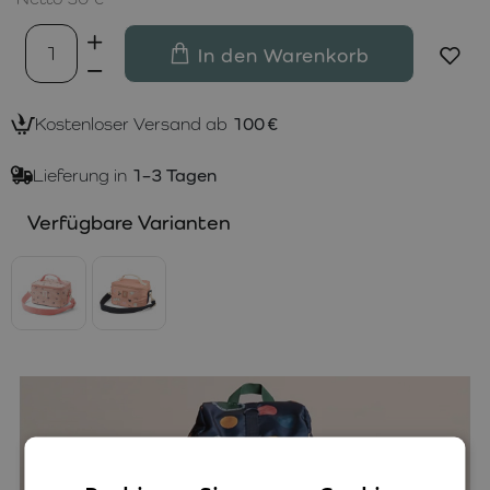
In den Warenkorb
Kostenloser Versand ab
100 €
Lieferung in
1–3 Tagen
Verfügbare Varianten