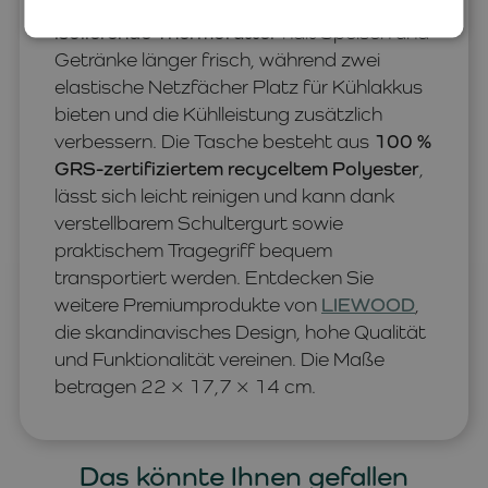
Schule, Ausflüge und Familienreisen. Das
isolierende Thermofutter
hält Speisen und
Getränke länger frisch, während zwei
elastische Netzfächer Platz für Kühlakkus
bieten und die Kühlleistung zusätzlich
verbessern. Die Tasche besteht aus
100 %
GRS-zertifiziertem recyceltem Polyester
,
lässt sich leicht reinigen und kann dank
verstellbarem Schultergurt sowie
praktischem Tragegriff bequem
transportiert werden. Entdecken Sie
weitere Premiumprodukte von
LIEWOOD
,
die skandinavisches Design, hohe Qualität
und Funktionalität vereinen. Die Maße
betragen 22 × 17,7 × 14 cm.
Das könnte Ihnen gefallen