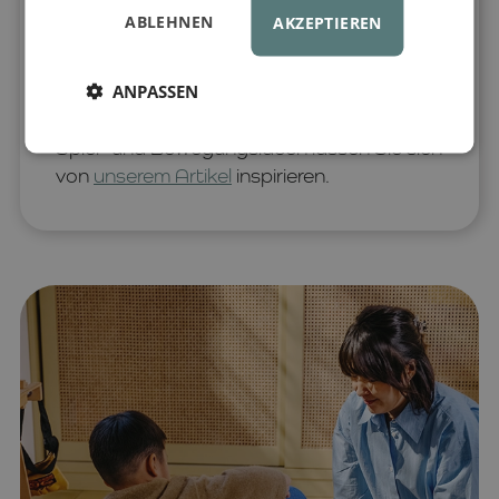
gesunde Körperhaltung verantwortlich
ABLEHNEN
AKZEPTIEREN
sind.
Dieses Balance Board ist außerdem
ein multifunktionales und stilvolles
ANPASSEN
Hilfsmittel, das mit allen Stapelstein-
Produkten kompatibel ist. Für konkrete
Spiel- und Bewegungsideen lassen Sie sich
von
unserem Artikel
inspirieren.