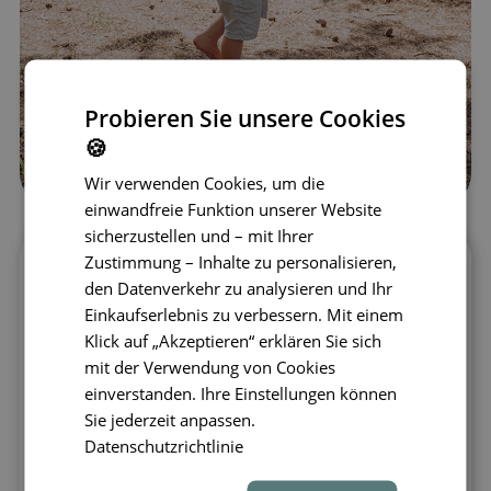
Probieren Sie unsere Cookies
🍪
Wir verwenden Cookies, um die
einwandfreie Funktion unserer Website
sicherzustellen und – mit Ihrer
Zustimmung – Inhalte zu personalisieren,
Das Stapelstein Balance Board ist eine
den Datenverkehr zu analysieren und Ihr
großartige Idee für den Innenbereich, aber
Einkaufserlebnis zu verbessern. Mit einem
auch für Aktivitäten im Freien.
Das Training
Klick auf „Akzeptieren“ erklären Sie sich
auf dem Balancierbrett wirkt sich positiv
mit der Verwendung von Cookies
auf die körperliche und auch auf die
einverstanden. Ihre Einstellungen können
geistige Entwicklung des Kindes aus. Bei
Sie jederzeit anpassen.
regelmäßiger Nutzung werden genau die
Datenschutzrichtlinie
Muskelgruppen gestärkt, die für eine