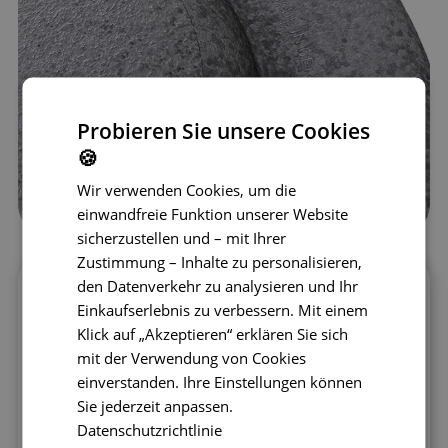
Probieren Sie unsere Cookies
🍪
Wir verwenden Cookies, um die
einwandfreie Funktion unserer Website
sicherzustellen und – mit Ihrer
Zustimmung – Inhalte zu personalisieren,
den Datenverkehr zu analysieren und Ihr
Das Stapelstein Balance Board ist eine
Einkaufserlebnis zu verbessern. Mit einem
großartige Idee für den Innenbereich, aber
Klick auf „Akzeptieren“ erklären Sie sich
auch für Aktivitäten im Freien.
Das Training
mit der Verwendung von Cookies
auf dem Balancierbrett wirkt sich positiv
einverstanden. Ihre Einstellungen können
auf die körperliche und auch auf die
Sie jederzeit anpassen.
geistige Entwicklung des Kindes aus. Bei
Datenschutzrichtlinie