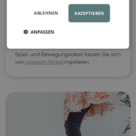
regelmäßiger Nutzung werden genau die
Muskelgruppen gestärkt, die für eine
ABLEHNEN
AKZEPTIEREN
gesunde Körperhaltung verantwortlich
sind.
Dieses Balance Board ist außerdem
ein multifunktionales und stilvolles
ANPASSEN
Hilfsmittel, das mit allen Stapelstein-
Produkten kompatibel ist. Für konkrete
Spiel- und Bewegungsideen lassen Sie sich
von
unserem Artikel
inspirieren.