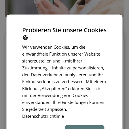
Probieren Sie unsere Cookies
🍪
Entdecken Sie die Zoofamily Kinder-
Wir verwenden Cookies, um die
Walkie-Talkies im Dinosaurier-Design – das
einwandfreie Funktion unserer Website
ideale Gerät, das Spielspaß mit
sicherzustellen und – mit Ihrer
Kommunikation verbindet. Diese Walkie-
Zustimmung – Inhalte zu personalisieren,
Talkies wurden
für Kinder im Alter von 3
den Datenverkehr zu analysieren und Ihr
bis 10 Jahren
entwickelt und machen
Einkaufserlebnis zu verbessern. Mit einem
jedes Abenteuer noch kreativer und
Klick auf „Akzeptieren“ erklären Sie sich
spannender. Die einfache Ein-Knopf-
mit der Verwendung von Cookies
Bedienung ermöglicht es Kindern, schnell
einverstanden. Ihre Einstellungen können
und unkompliziert miteinander zu sprechen,
Sie jederzeit anpassen.
während die
Reichweite von bis zu 3 km
Datenschutzrichtlinie
ihnen die Freiheit gibt, die Welt zu