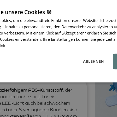
Walkie-Talkies sind die perfekten Begl
ie unsere Cookies 🍪
okies, um die einwandfreie Funktion unserer Website sicherzust
– Inhalte zu personalisieren, den Datenverkehr zu analysieren u
zu verbessern. Mit einem Klick auf „Akzeptieren“ erklären Sie sich
ookies einverstanden. Ihre Einstellungen können Sie jederzeit a
inie
ABLEHNEN
azierfähigem ABS-Kunststoff
, der
konoberfläche sorgt für ein
te LED-Licht auch bei schwachem
y und über 8 verfügbaren Kanälen sind
ompakten Maße von 11,5 × 6 × 4 cm