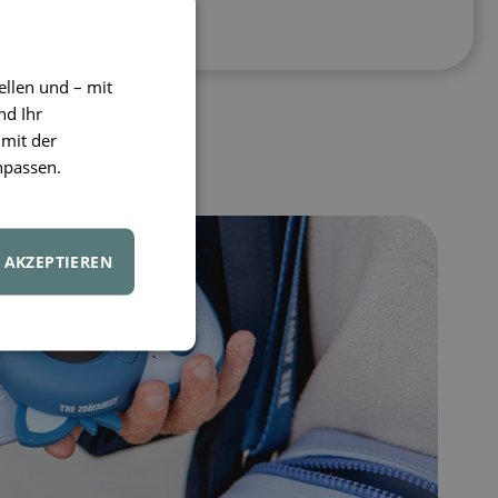
eiter.
ellen und – mit
nd Ihr
 mit der
npassen.
AKZEPTIEREN