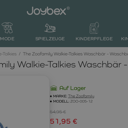
MODE
SPIELZEUGE
KINDERPFLEGE
KI
-Talkies
The Zoofamily Walkie-Talkies Waschbär - Waschb
mily Walkie-Talkies Waschbär 
Auf Lager
MARKE:
The Zoofamily
MODELL:
ZOO-005-12
54,95 €
51,95 €