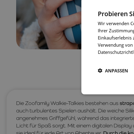
Probieren S
Wir verwenden Co
Ihrer Zustimmung 
Einkaufserlebnis 
Verwendung von C
Datenschutzrichtl
ANPASSEN
Die Zoofamily Walkie-Talkies bestehen aus
strap
auch turbulentes Spielen aushält. Die weiche Sili
angenehmes Griffgefühl, während das integrier
Licht für Spaß sorgt. Mit einem digitalen Displa
sie ideal für jede Art von Abenteuer.
Durch die k