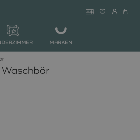
NDERZIMMER
MARKEN
är
- Waschbär