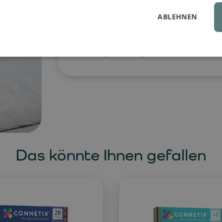
zertifizierten Materialien gefertigt, 
Ottomane und Poufs sind ideal zum Si
ABLEHNEN
und Stühle. Ihr modernes Design und
gewisse Etwas. Abnehmbare und was
Wartung und langanhaltende Sauberk
Das könnte Ihnen gefallen