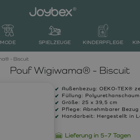
MODE
SPIELZEUGE
KINDERPFLEGE
KI
a® - Biscuit
Pouf Wigiwama® - Biscuit
Außenbezug:
OEKO-TEX® zert
Füllung:
Polyurethanschaum m
Größe:
25 x 39,5 cm
Pflege:
Abnehmbarer Bezug 
Handarbeit:
Hergestellt in 
Lieferung in 5–7 Tagen