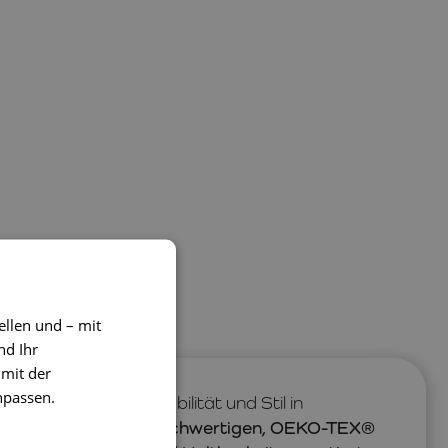
ellen und – mit
nd Ihr
 mit der
npassen.
® bringen Praktikabilität und Stil in
len Stücke sind aus hochwertigen, OEKO-TEX®