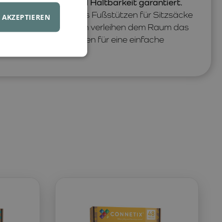
was ihre Sicherheit und Haltbarkeit garantiert.
tzen, Spielen oder als Fußstützen für Sitzsäcke
AKZEPTIEREN
 die lebendigen Farben verleihen dem Raum das
chbare Bezüge sorgen für eine einfache
eit des Produkts.