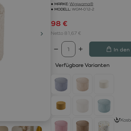
MARKE:
Wigiwama®
MODELL:
WGM-012-2
98 €
Netto 81,67 €
In den
Verfügbare Varianten
Kost