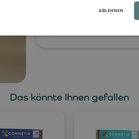
zertifizierten Materialien, die Siche
zum Sitzen, Spielen oder als Fußstüt
ABLEHNEN
und die lebendigen Farben verleihe
Abnehmbare und waschbare Bezüge s
langanhaltende Sauberkeit des Prod
Das könnte Ihnen gefallen