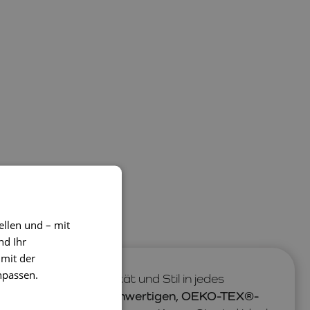
ellen und – mit
nd Ihr
 mit der
npassen.
ringen Funktionalität und Stil in jedes
tücke bestehen aus hochwertigen, OEKO-TEX®-