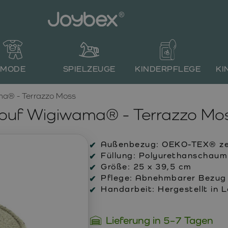
MODE
SPIELZEUGE
KINDERPFLEGE
KI
a® - Terrazzo Moss
ouf Wigiwama® - Terrazzo Mo
Außenbezug:
OEKO-TEX® zert
Füllung:
Polyurethanschaum m
Größe:
25 x 39,5 cm
Pflege:
Abnehmbarer Bezug 
Handarbeit:
Hergestellt in 
Lieferung in 5–7 Tagen