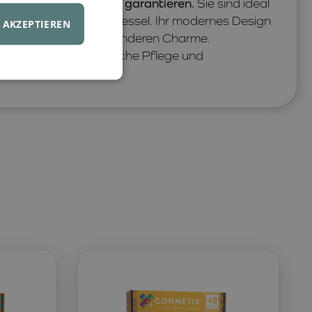
rheit und Langlebigkeit garantieren.
Sie sind ideal
ze für Sitzsäcke und Sessel. Ihr modernes Design
AKZEPTIEREN
n dem Raum einen besonderen Charme.
orgen für eine einfache Pflege und
ukts.