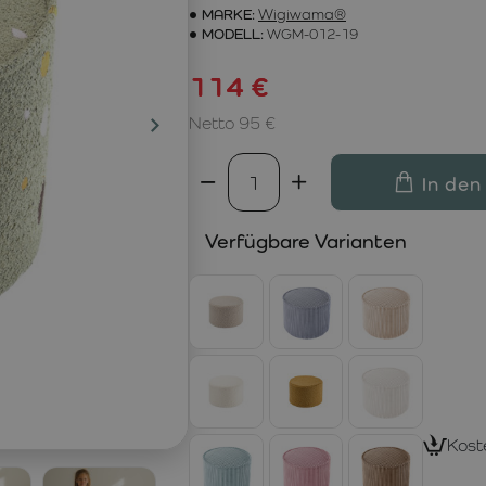
MARKE:
Wigiwama®
MODELL:
WGM-012-19
114 €
Netto 95 €
In den
Verfügbare Varianten
Kost