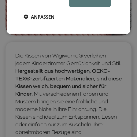
ANPASSEN
Die Kissen von Wigiwama® verleihen
jedem Kinderzimmer Gemütlichkeit und Stil.
Hergestellt aus hochwertigen, OEKO-
TEX®-zertifizierten Materialien, sind diese
Kissen weich, bequem und sicher für
Kinder.
Mit verschiedenen Farben und
Mustern bringen sie eine fröhliche und
moderne Note in Ihre Einrichtung. Die
Kissen sind ideal zum Entspannen, Lesen
oder einfach nur zum Kuscheln. Ihre
abnehmbaren Bezüge sind