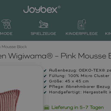
MODE
SPIELZEUGE
KINDERPFLEGE
KI
k Mousse Block
en Wigiwama® – Pink Mousse 
Außenbezug:
OEKO-TEX® zert
Füllung:
100% Micro Cluster 
Größe:
45 x 45 cm
Pflege:
Abnehmbarer Bezug m
Handgefertigt:
Hergestellt i
Lieferung in 5–7 Tagen