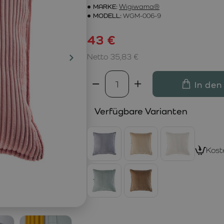
MARKE:
Wigiwama®
MODELL:
WGM-006-9
43 €
Netto 35,83 €
In den
Verfügbare Varianten
Kost