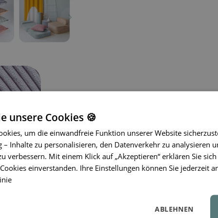
ie unsere Cookies 🍪
okies, um die einwandfreie Funktion unserer Website sicherzust
– Inhalte zu personalisieren, den Datenverkehr zu analysieren u
Die Kissen von Wigiwama® verleihen 
zu verbessern. Mit einem Klick auf „Akzeptieren“ erklären Sie sich
Hergestellt aus hochwertigen, OEKO-
ookies einverstanden. Ihre Einstellungen können Sie jederzeit a
Kissen weich, bequem und sicher für
inie
bringen sie eine fröhliche und moderne
ideal zum Entspannen, Lesen oder e
sind maschinenwaschbar, was die Pfl
ABLEHNEN