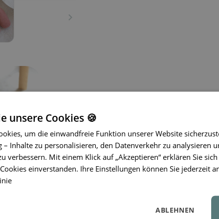
ie unsere Cookies 🍪
okies, um die einwandfreie Funktion unserer Website sicherzust
– Inhalte zu personalisieren, den Datenverkehr zu analysieren u
Die Kissen von Wigiwama® verleihen 
zu verbessern. Mit einem Klick auf „Akzeptieren“ erklären Sie sich
Hergestellt aus hochwertigen, OEKO-
ookies einverstanden. Ihre Einstellungen können Sie jederzeit a
Kissen weich, bequem und sicher für
inie
bringen sie eine fröhliche und moderne
ideal zum Entspannen, Lesen oder e
sind maschinenwaschbar, was die Pfl
ABLEHNEN