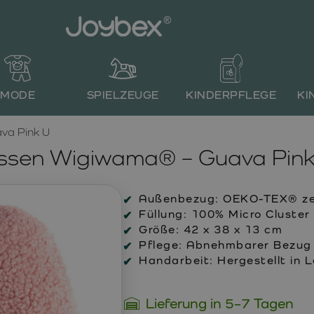
MODE
SPIELZEUGE
KINDERPFLEGE
KI
va Pink U
issen Wigiwama® – Guava Pink
Außenbezug:
OEKO-TEX® zert
Füllung:
100% Micro Cluster 
Größe:
42 x 38 x 13 cm
Pflege:
Abnehmbarer Bezug m
Handarbeit:
Hergestellt in 
Lieferung in 5–7 Tagen