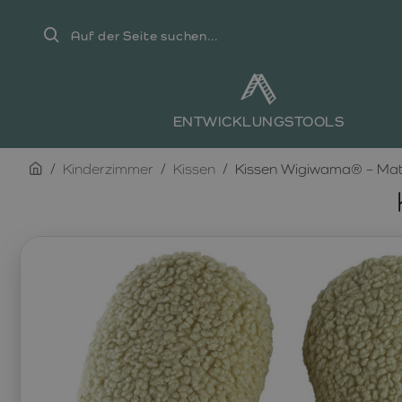
Auf
der
Seite
suchen...
ENTWICKLUNGSTOOLS
home
Kinderzimmer
Kissen
Kissen Wigiwama® – Ma