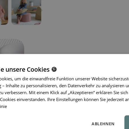
ie unsere Cookies 🍪
okies, um die einwandfreie Funktion unserer Website sicherzust
– Inhalte zu personalisieren, den Datenverkehr zu analysieren u
Die Kissen von Wigiwama® verleihen 
zu verbessern. Mit einem Klick auf „Akzeptieren“ erklären Sie sich
Hergestellt aus hochwertigen, OEKO-
ookies einverstanden. Ihre Einstellungen können Sie jederzeit a
Kissen weich, bequem und sicher für
inie
bringen sie eine fröhliche und moderne
ideal zum Entspannen, Lesen oder e
sind maschinenwaschbar, was die Pfl
ABLEHNEN