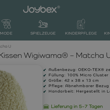
MODE
SPIELZEUGE
KINDERPFLEGE
KI
tcha U
Kissen Wigiwama® – Matcha 
Außenbezug:
OEKO-TEX® zert
Füllung:
100% Micro Cluster 
Größe:
42 x 38 x 13 cm
Pflege:
Abnehmbarer Bezug m
Handarbeit:
Hergestellt in 
Lieferung in 5–7 Tagen