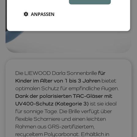
ANPASSEN
Die LIEWOOD Darla Sonnenbrille
für
Kinder im Alter von 1 bis 3 Jahren
bietet
optimalen Schutz für empfindliche Augen.
Dank der polarisierten TAC-Gläser mit
UV400-Schutz (Kategorie 3)
ist sie ideal
für sonnige Tage. Die Brille verfügt über
flexible Scharniere und einen leichten
Rahmen aus GRS-zertifiziertem,
recyceltem Polycarbonat. Erhältlich in