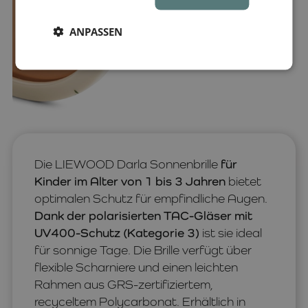
ANPASSEN
Die LIEWOOD Darla Sonnenbrille
für
Kinder im Alter von 1 bis 3 Jahren
bietet
optimalen Schutz für empfindliche Augen.
Dank der polarisierten TAC-Gläser mit
UV400-Schutz (Kategorie 3)
ist sie ideal
für sonnige Tage. Die Brille verfügt über
flexible Scharniere und einen leichten
Rahmen aus GRS-zertifiziertem,
recyceltem Polycarbonat. Erhältlich in