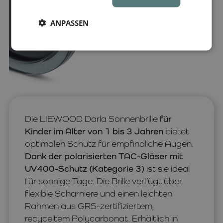
ANPASSEN
Die LIEWOOD Darla Sonnenbrille
für
Kinder im Alter von 1 bis 3 Jahren
bietet
optimalen Schutz für empfindliche Augen.
Dank der polarisierten TAC-Gläser mit
UV400-Schutz (Kategorie 3)
ist sie ideal
für sonnige Tage. Die Brille verfügt über
flexible Scharniere und einen leichten
Rahmen aus GRS-zertifiziertem,
recyceltem Polycarbonat. Erhältlich in