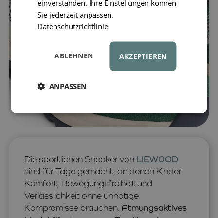
einverstanden. Ihre Einstellungen können
Sie jederzeit anpassen.
Datenschutzrichtlinie
ABLEHNEN
AKZEPTIEREN
ANPASSEN
Die sportlichen Sneaker von
LIEWOOD
sind für Tage gemacht, an denen Kinder
Komfort, Bewegungsfreiheit und
Verlässlichkeit ohne unnötige
Kompromisse brauchen.
Atmungsaktives