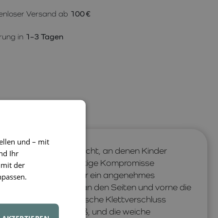
enloser Versand ab
100 €
rung in
1–3 Tagen
ellen und – mit
OD
sind für Tage gemacht, an denen Kinder
nd Ihr
ässlichkeit ohne unnötige Kompromisse
 mit der
ft, den ganzen Tag über ein angenehmes
npassen.
eflektierende Details
an den Seiten und vorne die
äten erhöhen. Der praktische Klettverschluss
 Anpassung an den Fuß, und die weiche
AKZEPTIEREN