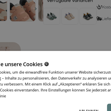
Verfügbare Varianten
Kost
Liefe
ie unsere Cookies 🍪
okies, um die einwandfreie Funktion unserer Website sicherzust
Die sportlichen Sneaker von
LIEWO
– Inhalte zu personalisieren, den Datenverkehr zu analysieren u
Komfort, Bewegungsfreiheit und Verl
zu verbessern. Mit einem Klick auf „Akzeptieren“ erklären Sie sich
brauchen.
Atmungsaktives Mesh
hil
ookies einverstanden. Ihre Einstellungen können Sie jederzeit a
Tragegefühl zu bewahren, während
r
inie
Sichtbarkeit bei alltäglichen Aktivit
ermöglicht eine schnelle und sichere
ABLEHNEN