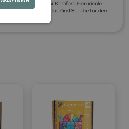
t bei jedem Schritt für Komfort. Eine ideale
l haben möchten, dass das Kind Schuhe für den
Alltag hat.