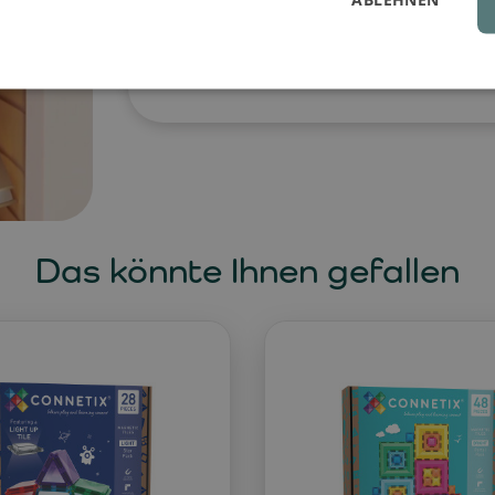
Innensohle mit Fußgewölbestütze sorg
Wahl für Eltern, die das gute Gefüh
Kindergarten, den Spielplatz und den 
Das könnte Ihnen gefallen