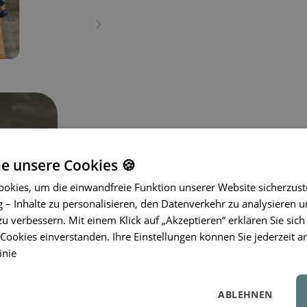
ie unsere Cookies 🍪
okies, um die einwandfreie Funktion unserer Website sicherzust
– Inhalte zu personalisieren, den Datenverkehr zu analysieren u
zu verbessern. Mit einem Klick auf „Akzeptieren“ erklären Sie sich
Die Kimmie Thermoflasche mit
250 m
ookies einverstanden. Ihre Einstellungen können Sie jederzeit a
Kleinkinder entwickelt, die das selbst
inie
praktische Griffe am Deckel, einen in
recyceltem
Edelstahl
. Sie hält Geträ
Perfekt für den Alltag und unterwegs
ABLEHNEN