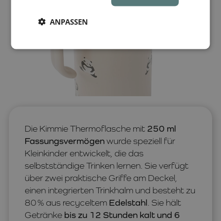
ANPASSEN
Die Kimmie Thermoflasche mit
250 ml
Fassungsvermögen
wurde speziell für
Kleinkinder entwickelt, die das
selbstständige Trinken lernen. Sie verfügt
über zwei praktische Griffe am Deckel,
einen integrierten Trinkhalm und besteht zu
80 % aus recyceltem
Edelstahl
. Sie hält
Getränke
bis zu 12 Stunden kalt und 6