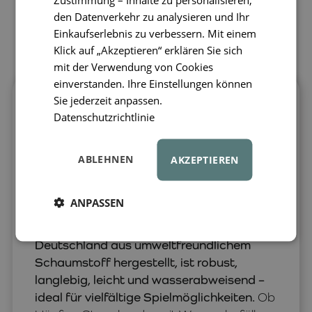
den Datenverkehr zu analysieren und Ihr
Einkaufserlebnis zu verbessern. Mit einem
Klick auf „Akzeptieren“ erklären Sie sich
mit der Verwendung von Cookies
einverstanden. Ihre Einstellungen können
Sie jederzeit anpassen.
Bringen Sie alltägliche Aktivitäten und
Datenschutzrichtlinie
Spiele mit den Balanciersteinen von
Stapelstein auf ein neues Level.
Die
moderne Form und die große Farbauswahl
ABLEHNEN
AKZEPTIEREN
bieten eine stilvolle und praktische
Möglichkeit, das Kinderzimmer oder sogar
ANPASSEN
das ganze Zuhause aufzupeppen.
Das
innovative Design, nachhaltig in
Deutschland aus umweltfreundlichem
Schaumstoff hergestellt, ist robust,
langlebig, leicht und wasserabweisend –
ideal für vielfältige Spielmöglichkeiten.
Ob