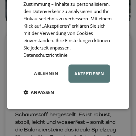
Zustimmung – Inhalte zu personalisieren,
den Datenverkehr zu analysieren und Ihr
Einkaufserlebnis zu verbessern. Mit einem
Klick auf „Akzeptieren“ erklären Sie sich
mit der Verwendung von Cookies
einverstanden. Ihre Einstellungen können
Bringen Sie alltägliche Aktivitäten und
Sie jederzeit anpassen.
Spiele mit den Balanciersteinen von
Datenschutzrichtlinie
Stapelstein auf ein neues Level.
Die
moderne Form und die große Farbauswahl
ABLEHNEN
AKZEPTIEREN
bieten eine stilvolle und praktische
Möglichkeit, das Kinderzimmer oder das
ganze Zuhause aufzufrischen.
Das
ANPASSEN
innovative Design wird nachhaltig in
Deutschland aus umweltfreundlichem
Schaumstoff hergestellt. Es ist robust,
stabil, leicht und wasserfest – somit sind
die Balanciersteine das ideale Spielzeug