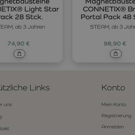
gnetbausteine
Magnetbauste
TIX® Light Star
CONNETIX® Br
ack 28 Stck.
Portal Pack 48 
EAM, ab 3 Jahren
STEAM, ab 3 Jah
74,90 €
98,90 €
tzliche Links
Konto
r uns
Mein Konto
Registrierung
g
Anmelden
takt