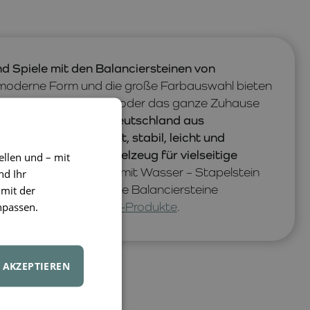
und Spiele mit den Balanciersteinen von
moderne Form und die große Farbauswahl bieten
hkeit, das Kinderzimmer oder das ganze Zuhause
 wird nachhaltig in Deutschland aus
tellt. Es ist robust, stabil, leicht und
steine das ideale Spielzeug für vielseitige
ellen und – mit
tapeln oder Befüllen mit Wasser – Stapelstein
nd Ihr
hr darüber, wie Sie die Balanciersteine
 mit der
rtikel über Stapelstein-Produkte
.
npassen.
AKZEPTIEREN