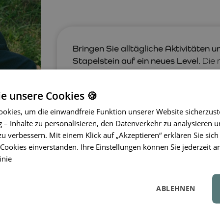
Bringen Sie alltägliche Aktivitäten 
Stapelstein auf ein neues Level.
Die 
eine stilvolle und praktische Möglic
aufzufrischen.
Das innovative Design
ie unsere Cookies 🍪
umweltfreundlichem Schaumstoff herges
wasserfest – somit sind die Balancier
okies, um die einwandfreie Funktion unserer Website sicherzust
Einsatzmöglichkeiten.
Ob Springen, S
– Inhalte zu personalisieren, den Datenverkehr zu analysieren u
bietet ein nie endendes Abenteuer. Me
zu verbessern. Mit einem Klick auf „Akzeptieren“ erklären Sie sich
verwenden können, erfahren Sie im
A
ookies einverstanden. Ihre Einstellungen können Sie jederzeit a
inie
ABLEHNEN