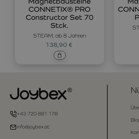
Magnetbausteine
Ma
CONNETIX® PRO
CONNE
Constructor Set 70
P
Stck.
ST
STEAM, ab 8 Jahren
138,90 €
Nü
Übe
+43 720 881 178
Blo
info@joybex.at
Kon