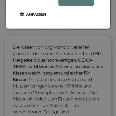
ANPASSEN
Die Kissen von Wigiwama® verleihen
jedem Kinderzimmer Gemütlichkeit und Stil.
Hergestellt aus hochwertigen, OEKO-
TEX®-zertifizierten Materialien, sind diese
Kissen weich, bequem und sicher für
Kinder.
Mit verschiedenen Farben und
Mustern bringen sie eine fröhliche und
moderne Atmosphäre in Ihr Interieur. Die
Kissen sind ideal zum Entspannen, Lesen
oder einfach zum Kuscheln. Ihre
abnehmbaren Bezüge sind