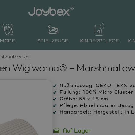
MODE
SPIELZEUGE
KINDERPFLEGE
KI
shmallow Roll
sen Wigiwama® – Marshmallow 
Außenbezug:
OEKO-TEX® zert
Füllung:
100% Micro Cluster 
Größe:
55 x 18 cm
Pflege:
Abnehmbarer Bezug m
Handarbeit:
Hergestellt in 
Auf Lager