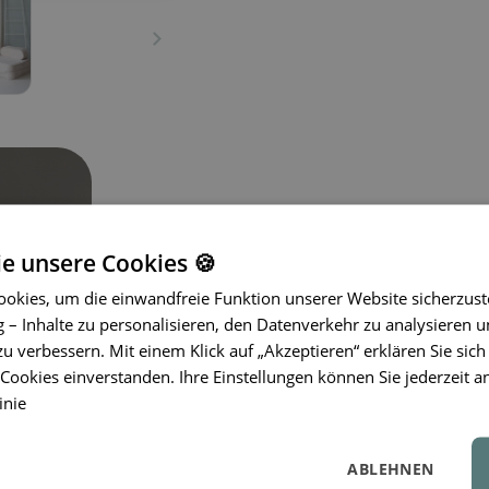
ie unsere Cookies 🍪
okies, um die einwandfreie Funktion unserer Website sicherzust
– Inhalte zu personalisieren, den Datenverkehr zu analysieren u
Die Kissen von Wigiwama® verleihen 
zu verbessern. Mit einem Klick auf „Akzeptieren“ erklären Sie sich
Hergestellt aus hochwertigen, OEKO-
ookies einverstanden. Ihre Einstellungen können Sie jederzeit a
Kissen weich, bequem und sicher für
inie
bringen sie eine fröhliche und moderne
ideal zum Entspannen, Lesen oder e
sind maschinenwaschbar, was die Pfl
ABLEHNEN