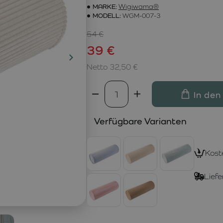
MARKE:
Wigiwama®
MODELL:
WGM-007-3
54 €
39 €
Netto 32,50 €
In den
Verfügbare Varianten
Kost
Liefe