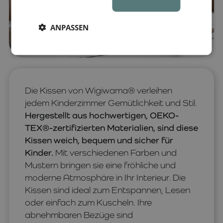
ANPASSEN
Die Kissen von Wigiwama® verleihen
jedem Kinderzimmer Gemütlichkeit und Stil.
Hergestellt aus hochwertigen, OEKO-
TEX®-zertifizierten Materialien, sind diese
Kissen weich, bequem und sicher für
Kinder.
Mit verschiedenen Farben und
Mustern bringen sie eine fröhliche und
moderne Atmosphäre in Ihr Interieur. Die
Kissen sind ideal zum Entspannen, Lesen
oder einfach zum Kuscheln. Ihre
abnehmbaren Bezüge sind